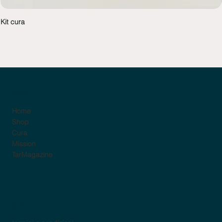
Kit cura
sito
Home
Shop
Cura
Mission
TarMagazine
policy