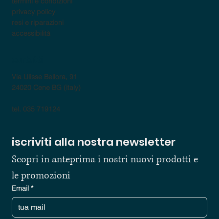
termini e condizioni
privacy policy
resi e riparazioni
accessibilità
contatti
Via Ulisse Bellora, 91
24020 Cene BG (italy)
tel. 035 719124
iscriviti alla nostra newsletter
Scopri in anteprima i nostri nuovi prodotti e 
le promozioni
Email
*