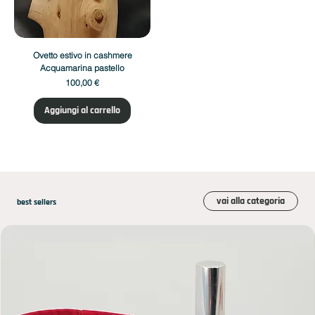
Ovetto estivo in cashmere
Acquamarina pastello
Prezzo
100,00 €
Aggiungi al carrello
vai alla categoria
best sellers