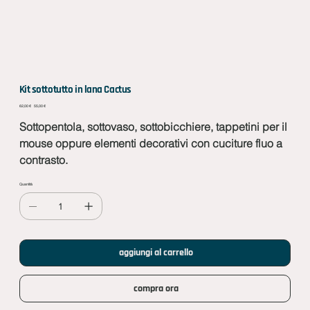
Kit sottotutto in lana Cactus
Prezzo
Prezzo
62,00 €
55,00 €
originale
scontato
Sottopentola, sottovaso, sottobicchiere, tappetini per il
mouse oppure elementi decorativi con cuciture fluo a
contrasto.
Quantità
aggiungi al carrello
compra ora