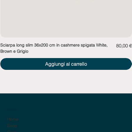
Sciarpa long slim 36x200 cm in cashmere spigata White,
Prezzo
80,00 €
Brown e Grigio
Aggiungi al carrello
sito
Home
Shop