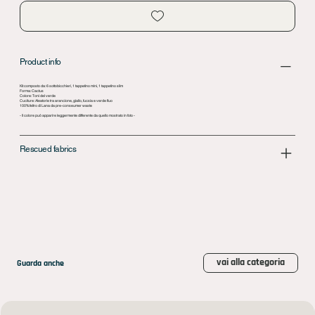
Product info
Kit composto da: 6 sottobicchieri, 1 tappetino mini, 1 tappetino slim
Forma: Cactus
Colore: Toni del verde
Cuciture: Aleatorie tra arancione, giallo, fucsia e verde fluo
100% feltro di Lana da pre-conseumer waste
- Il colore può apparire leggermente differente da quello mostrato in foto -
Rescued fabrics
vai alla categoria
Guarda anche