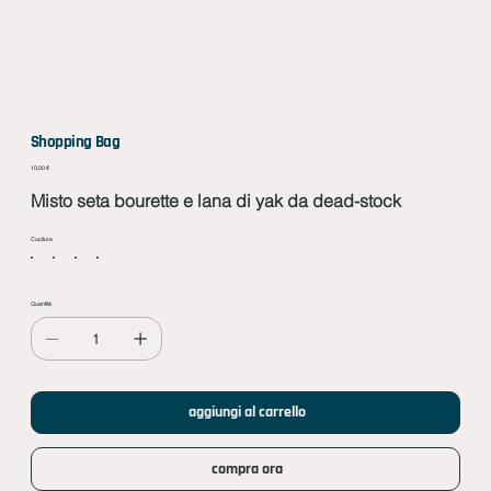
Shopping Bag
Prezzo
10,00 €
Misto seta bourette e lana di yak da dead-stock
Cuciture
Quantità
aggiungi al carrello
compra ora