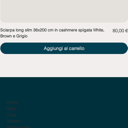
Sciarpa long slim 36x200 cm in cashmere spigata White,
Prezzo
80,00 €
Brown e Grigio
Aggiungi al carrello
sito
Home
Shop
Cura
Mission
TarMagazine