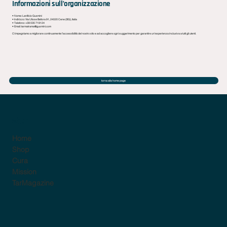
Informazioni sull’organizzazione
• Nome: Lanificio Gusmini
• Indirizzo: Via Ulisse Bellora 91, 24020 Cene (BG), Italia
• Telefono: +39 035 719124
• Email:
tarmatrama@gusmini.com
Ci impegniamo a migliorare continuamente l’accessibilità del nostro sito e ad accogliere ogni suggerimento per garantire un’esperienza inclusiva a tutti gli utenti.
torna alla home page
sito
Home
Shop
Cura
Mission
TarMagazine