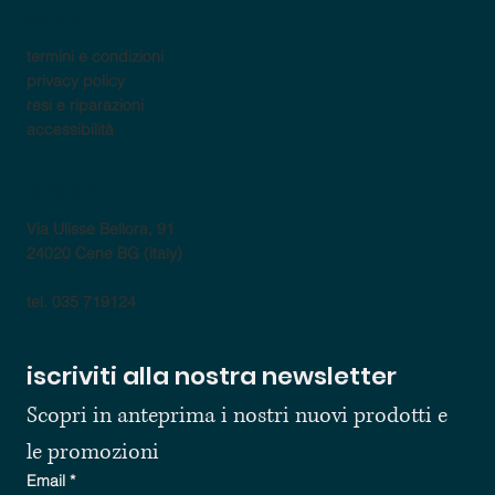
policy
termini e condizioni
privacy policy
resi e riparazioni
accessibilità
contatti
Via Ulisse Bellora, 91
24020 Cene BG (italy)
tel. 035 719124
iscriviti alla nostra newsletter
Scopri in anteprima i nostri nuovi prodotti e 
le promozioni
Email
*