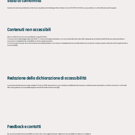
Stato di conformità
Questo sito web è parzialmente conforme ai requisiti previsti dall’appendice A della norma UNI CEI EN 301549, a causa delle non conformità elencate di seguito.
Contenuti non accessibili
Alcuni contenuti non sono accessibili per i seguenti motivi:
• Inosservanza della legge 9 gennaio 2004, n. 4: alcune immagini potrebbero non avere testi alternativi descrittivi adeguati; alcuni elementi dell’interfaccia utente potrebbero
non essere completamente compatibili con le tecnologie assistive.
• Onere sproporzionato: alcuni documenti scaricabili potrebbero non essere completamente accessibili; stiamo lavorando per rendere questi contenuti conformi agli standard
di accessibilità.
Redazione della dichiarazione di accessibilità
La presente dichiarazione è stata redatta il 19 marzo 2025, basandosi su una valutazione effettuata internamente, combinando test automatici e verifiche manuali, in conformità
alle Linee guida per l’accessibilità degli strumenti informatici emesse da AgID.
Feedback e contatti
Se riscontri problemi di accessibilità sul nostro sito o hai suggerimenti per migliorare l’accessibilità, ti invitiamo a contattarci: