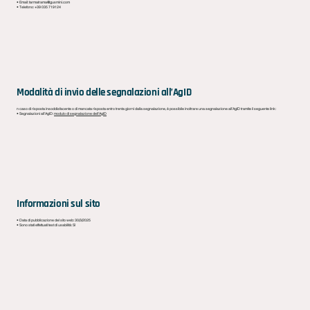
• Email:
tarmatrama@gusmini.com
• Telefono: +39 035 719124
Modalità di invio delle segnalazioni all’AgID
n caso di risposta insoddisfacente o di mancata risposta entro trenta giorni dalla segnalazione, è possibile inoltrare una segnalazione all’AgID tramite il seguente link:
• Segnalazioni all’AgID:
modulo di segnalazione dell’AgID
Informazioni sul sito
• Data di pubblicazione del sito web: 30/3/2025
• Sono stati effettuati test di usabilità: Sì