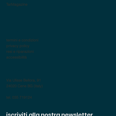
TarMagazine
policy
termini e condizioni
privacy policy
resi e riparazioni
accessibilità
contatti
Via Ulisse Bellora, 91
24020 Cene BG (italy)
tel. 035 719124
iscriviti alla nostra newsletter