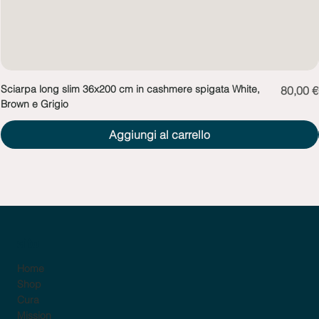
Sciarpa long slim 36x200 cm in cashmere spigata White,
Prezzo
80,00 €
Brown e Grigio
Aggiungi al carrello
sito
Home
Shop
Cura
Mission