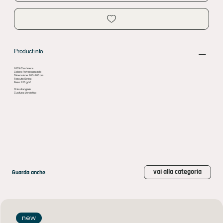
Product info
100% Cashmere
Colore: Polvere pastello
Dimensione: 100x100 cm
Tessuto: Swing
Peso: 125 g/m²
Orlo sfrangiato
Cucitura: Verde fluo
vai alla categoria
Guarda anche
new