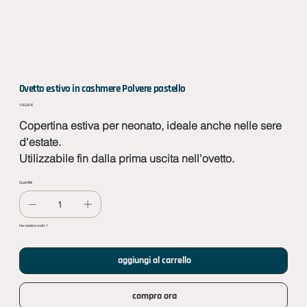
Ovetto estivo in cashmere Polvere pastello
Prezzo
100,00 €
Copertina estiva per neonato, ideale anche nelle sere
d'estate.
Utilizzabile fin dalla prima uscita nell'ovetto.
Quantità
Ne restano solo: 1
aggiungi al carrello
compra ora