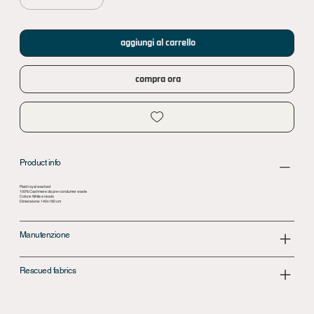
aggiungi al carrello
compra ora
Product info
Plaid royal washed
100% Cashmere da pre-condumer waste
Colore: White e mosto
Dimensione: 140x180 cm
Manutenzione
Rescued fabrics