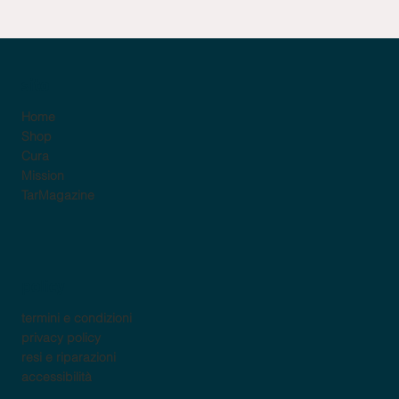
sito
Home
Shop
Cura
Mission
TarMagazine
policy
termini e condizioni
privacy policy
resi e riparazioni
accessibilità