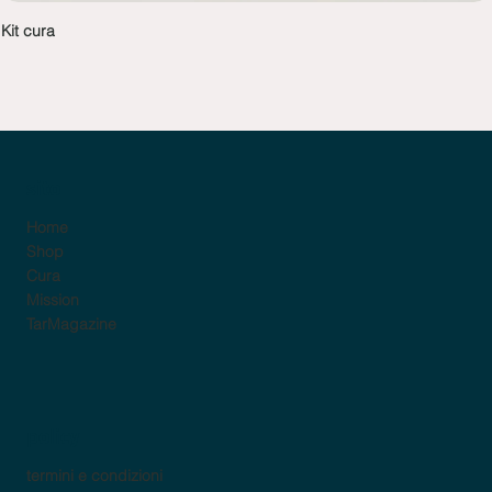
Kit cura
sito
Home
Shop
Cura
Mission
TarMagazine
policy
termini e condizioni