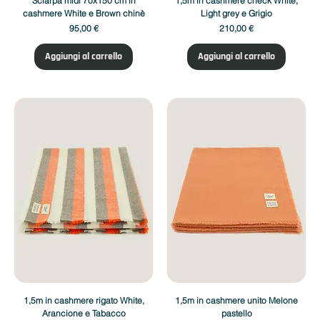
Sciarpa midi 70x150 cm in
1,5m in cashmere check White,
cashmere White e Brown chinè
Light grey e Grigio
Prezzo
Prezzo
95,00 €
210,00 €
Aggiungi al carrello
Aggiungi al carrello
1,5m in cashmere rigato White,
1,5m in cashmere unito Melone
Arancione e Tabacco
pastello