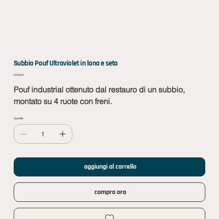
Subbio Pouf Ultraviolet in lana e seta
Prezzo
370,00 €
Pouf industrial ottenuto dal restauro di un subbio,
montato su 4 ruote con freni.
Quantità
aggiungi al carrello
compra ora