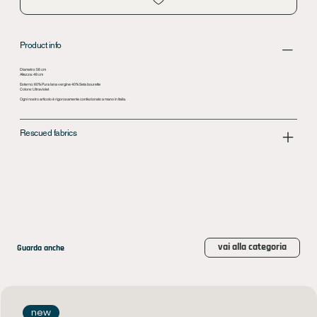
Product info
Diametro: 56 cm
Altezza: 48 cm
Esterno: 60% Pura lana vergine 40% Seta bourette
Colore: Ultraviolet
Ogni nostro articolo è rigorosamente confezionato a mano in Italia.
Rescued fabrics
vai alla categoria
Guarda anche
new