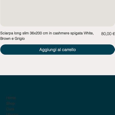
Sciarpa long slim 36x200 cm in cashmere spigata White,
Prezzo
80,00 €
Brown e Grigio
Aggiungi al carrello
sito
Home
Shop
Cura
Mission