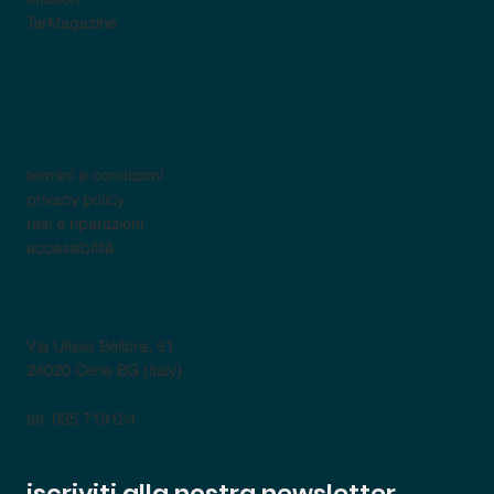
TarMagazine
policy
termini e condizioni
privacy policy
resi e riparazioni
accessibilità
contatti
Via Ulisse Bellora, 91
24020 Cene BG (italy)
tel. 035 719124
iscriviti alla nostra newsletter