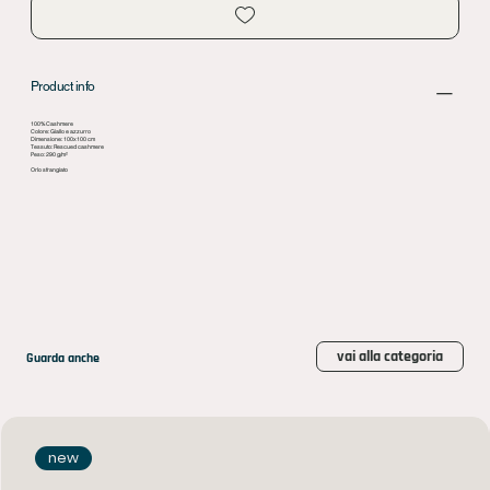
Product info
100% Cashmere
Colore: Giallo e azzurro
Dimensione: 100x100 cm
Tessuto: Rescued cashmere
Peso: 290 g/m²
Orlo sfrangiato
vai alla categoria
Guarda anche
new