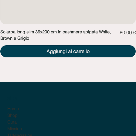
Sciarpa long slim 36x200 cm in cashmere spigata White,
Prezzo
80,00 €
Brown e Grigio
Aggiungi al carrello
sito
Home
Shop
Cura
Mission
TarMagazine