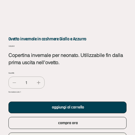
Ovetto invernale in cashmere Giallo e Azzurro
Prezzo
120,00 €
Copertina invernale per neonato. Utilizzabile fin dalla
prima uscita nell'ovetto.
Quantità
Ne restano solo: 1
aggiungi al carrello
compra ora