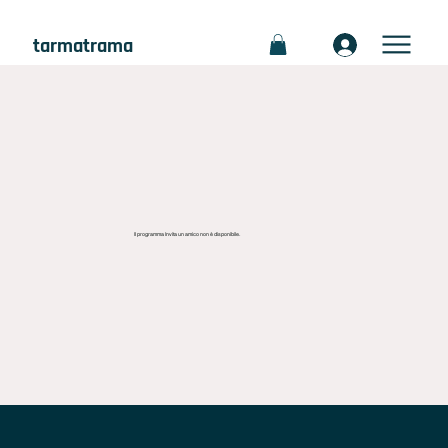
tarmatrama
Il programma Invita un amico non è disponibile.