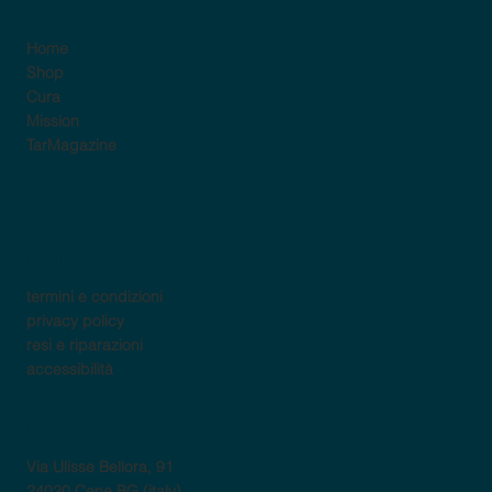
sito
Home
Shop
Cura
Mission
TarMagazine
policy
termini e condizioni
privacy policy
resi e riparazioni
accessibilità
contatti
Via Ulisse Bellora, 91
24020 Cene BG (italy)