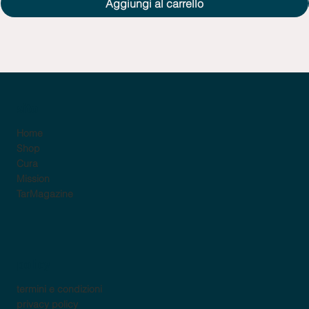
Aggiungi al carrello
sito
Home
Shop
Cura
Mission
TarMagazine
policy
termini e condizioni
privacy policy