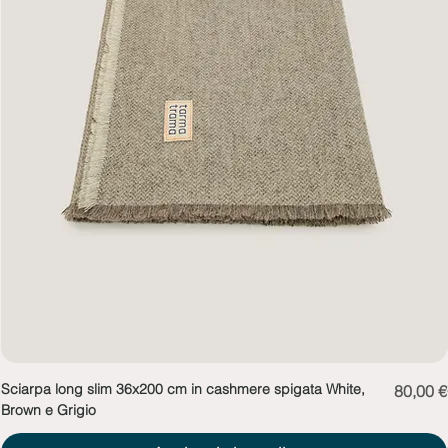
Sciarpa long slim 36x200 cm in cashmere spigata White,
Prezzo
80,00 €
Brown e Grigio