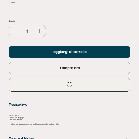
Cuciture
Quantità
aggiungi al carrello
compra ora
Product info
Forma: Nuvola
Colore: Toni del grigio
100% feltro di Lana
- Il colore può apparire leggermente differente da quello mostrato in foto -
Rescued fabrics