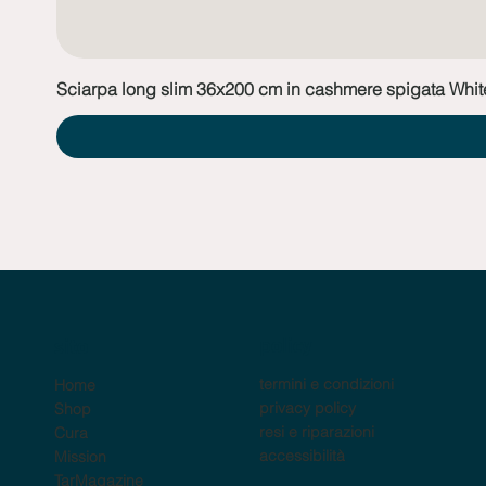
Sciarpa long slim 36x200 cm in cashmere spigata Whit
policy
sito
termini e condizioni
Home
privacy policy
Shop
resi e riparazioni
Cura
accessibilità
Mission
TarMagazine