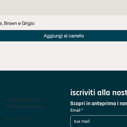
Vista rapida
e, Brown e Grigio
Aggiungi al carrello
contatti
iscriviti alla no
Via Ulisse Bellora, 91
Scopri in anteprima i nos
24020 Cene BG (italy)
Email
*
tel. 035 719124