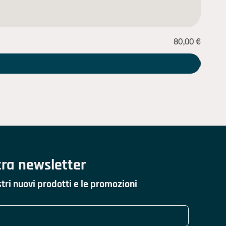
Prezzo
80,00 €
Sciarp
stra newsletter
tri nuovi prodotti e le promozioni