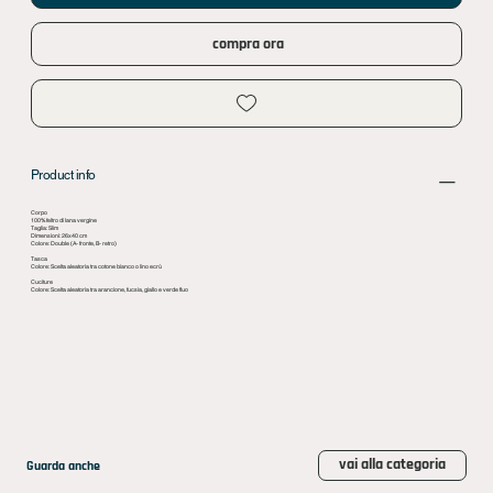
compra ora
Product info
Corpo
100% feltro di lana vergine
Taglia: Slim
Dimensioni: 26x40 cm
Colore: Double (A- fronte, B- retro)
Tasca
Colore: Scelta aleatoria tra cotone bianco o lino ecrù
Cuciture
Colore: Scelta aleatoria tra arancione, fucsia, giallo e verde fluo
vai alla categoria
Guarda anche