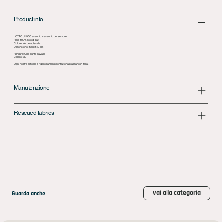
Product info
LOTTO UNICO esaurito = esaurito per sempre
Plaid 100% pelo di Yak
Colore: Verde abissale
Dimensione: 135x140 cm
Rifiniture: Orlo punto cavallo
Colore: Blu
Ogni nostro articolo è rigorosamente confezionato a mano in Italia.
Manutenzione
Rescued fabrics
vai alla categoria
Guarda anche