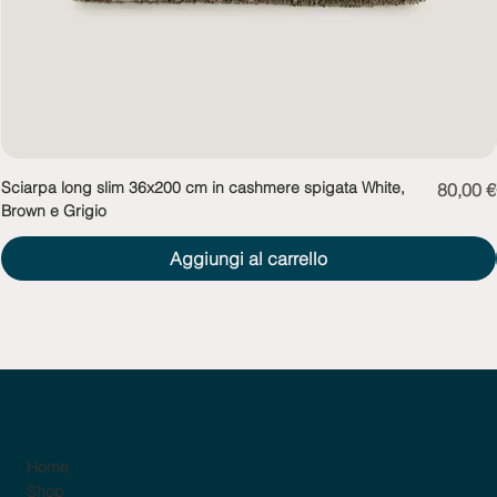
Sciarpa long slim 36x200 cm in cashmere spigata White,
Prezzo
80,00 €
Brown e Grigio
Aggiungi al carrello
sito
Home
Shop