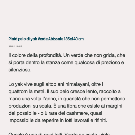
Plaid pelo di yak Verde Abissale 135x140 cm
Prezzo
Prezzo
180,00 €
130,00 €
originale
scontato
Il colore della profondità. Un verde che non grida, che
si porta dentro la stanza come qualcosa di prezioso e
silenzioso.
Lo yak vive sugli altopiani himalayani, oltre i
quattromila metri. Il suo pelo cresce lento, raccolto a
mano una volta l'anno, in quantità che non permettono
produzioni su scala. È una fibra che esiste ai margini
del possibile - più rara del cashmere, quasi
impossibile da reperire in lotti lavorati e rifiniti.
Questo è uno di quei lotti. Verde abissale, viola