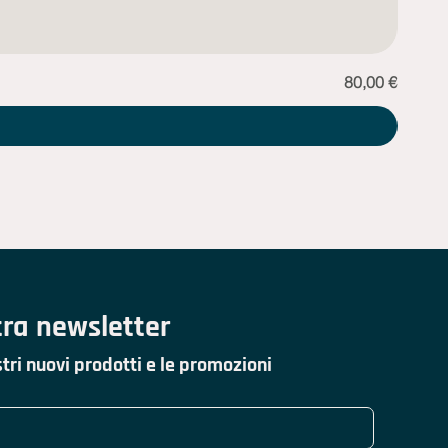
Prezzo
80,00 €
Sciarp
stra newsletter
tri nuovi prodotti e le promozioni