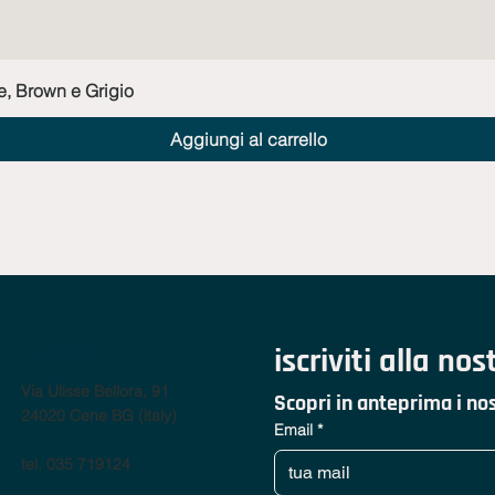
Vista rapida
e, Brown e Grigio
Aggiungi al carrello
contatti
iscriviti alla no
Via Ulisse Bellora, 91
Scopri in anteprima i nos
24020 Cene BG (italy)
Email
*
tel. 035 719124