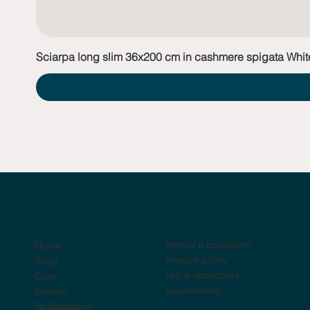
Sciarpa long slim 36x200 cm in cashmere spigata Whit
policy
sito
termini e condizioni
Home
privacy policy
Shop
resi e riparazioni
Cura
accessibilità
Mission
TarMagazine