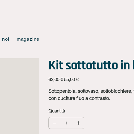
noi
magazine
Kit sottotutto in
Prezzo
Prezzo
62,00 €
55,00 €
originale
scontato
Sottopentola, sottovaso, sottobicchiere,
con cuciture fluo a contrasto.
Quantità