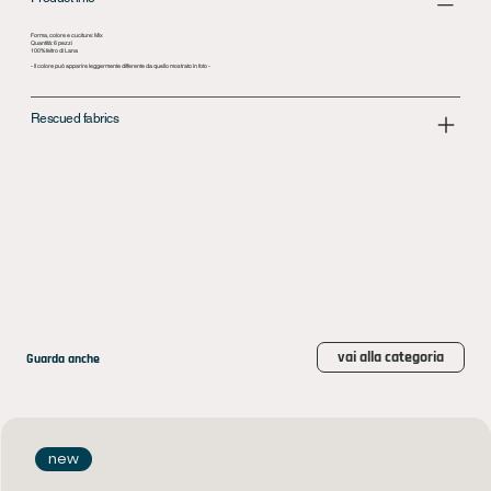
Forma, colore e cuciture: Mix
Quantità: 6 pezzi
100% feltro di Lana
- Il colore può apparire leggermente differente da quello mostrato in foto -
Rescued fabrics
vai alla categoria
Guarda anche
new