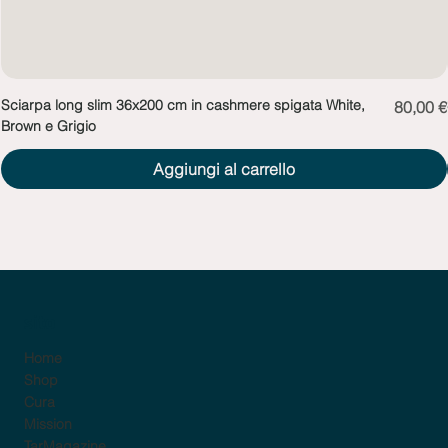
Sciarpa long slim 36x200 cm in cashmere spigata White,
Prezzo
80,00 €
Brown e Grigio
Aggiungi al carrello
sito
Home
Shop
Cura
Mission
TarMagazine