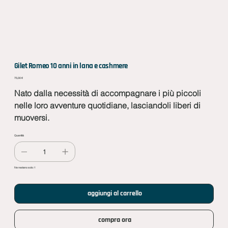
Gilet Romeo 10 anni in lana e cashmere
Prezzo
75,00 €
Nato dalla necessità di accompagnare i più piccoli
nelle loro avventure quotidiane, lasciandoli liberi di
muoversi.
Quantità
Ne restano solo: 1
aggiungi al carrello
compra ora