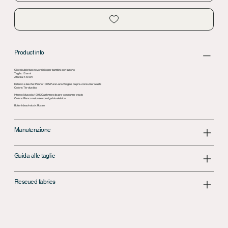
Product info
Gilet double face reversibile per bambini con tasche
Taglia: 10 anni
Altezza: 140 cm
Esterno e tasche: Panno 100% Pura Lana Vergine da pre-consumer waste
Colore: Tie-dye blu
Interno: Mussola 100% Cashmere da pre-consumer waste
Colore: Bianco naturale con riga blu elettrico
Bottoni dead-stock: Rosso
Manutenzione
Guida alle taglie
Rescued fabrics