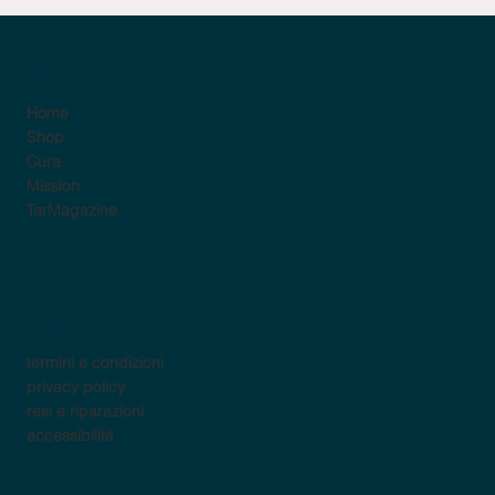
sito
Home
Shop
Cura
Mission
TarMagazine
policy
termini e condizioni
privacy policy
resi e riparazioni
accessibilità