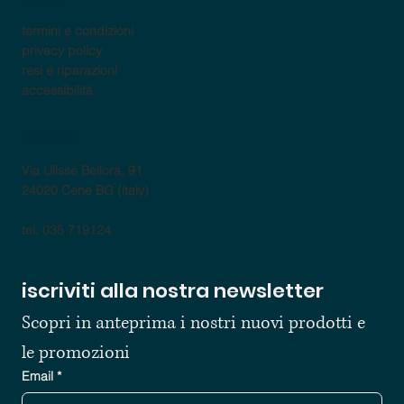
termini e condizioni
privacy policy
resi e riparazioni
accessibilità
contatti
Via Ulisse Bellora, 91
24020 Cene BG (italy)
tel. 035 719124
iscriviti alla nostra newsletter
Scopri in anteprima i nostri nuovi prodotti e 
le promozioni
Email
*