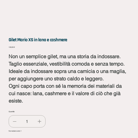
Gilet Mario XS in lana e cashmere
Prezzo
130,00 €
Non un semplice gilet, ma una storia da indossare.
Taglio essenziale, vestibilità comoda e senza tempo.
Ideale da indossare sopra una camicia o una maglia,
per aggiungere uno strato caldo e leggero.
Ogni capo porta con sé la memoria dei materiali da
cui nasce: lana, cashmere e il valore di ciò che già
esiste.
Quantità
Ne restano solo: 1