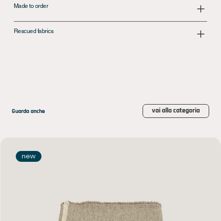
Made to order
Rescued fabrics
vai alla categoria
Guarda anche
new