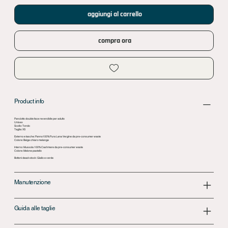
aggiungi al carrello
compra ora
Product info
Panciotto double face reversibile per adulto
Unisex
Scollo: Tondo
Taglia: XS
Esterno e tasche: Panno100% Pura Lana Vergine da pre-consumer waste
Colore: Beige chiaro melange
Interno: Mussola 100% Cashmere da pre-consumer waste
Colore: Melone pastello
Bottoni dead-stock: Giallo e verde
Manutenzione
Guida alle taglie