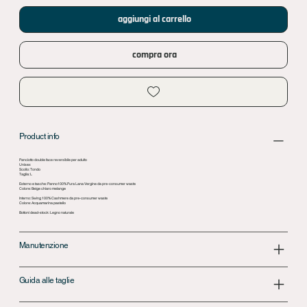
aggiungi al carrello
compra ora
Product info
Panciotto double face reversibile per adulto
Unisex
Scollo: Tondo
Taglia: L
Esterno e tasche: Panno100% Pura Lana Vergine da pre-consumer waste
Colore: Beige chiaro melange
Interno: Swing 100% Cashmere da pre-consumer waste
Colore: Acquamarina pastello
Bottoni dead-stock: Legno naturale
Manutenzione
Guida alle taglie