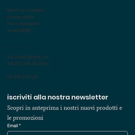
termini e condizioni
privacy policy
resi e riparazioni
accessibilità
contatti
Via Ulisse Bellora, 91
24020 Cene BG (italy)
tel. 035 719124
iscriviti alla nostra newsletter
Scopri in anteprima i nostri nuovi prodotti e 
le promozioni
Email
*