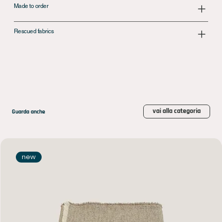
Made to order
Rescued fabrics
vai alla categoria
Guarda anche
new