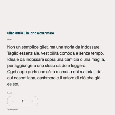
Gilet Mario L in lana e cashmere
Prezzo
130,00 €
Non un semplice gilet, ma una storia da indossare.
Taglio essenziale, vestibilità comoda e senza tempo.
Ideale da indossare sopra una camicia o una maglia,
per aggiungere uno strato caldo e leggero.
Ogni capo porta con sé la memoria dei materiali da
cui nasce: lana, cashmere e il valore di ciò che già
esiste.
Quantità
Ne restano solo: 1