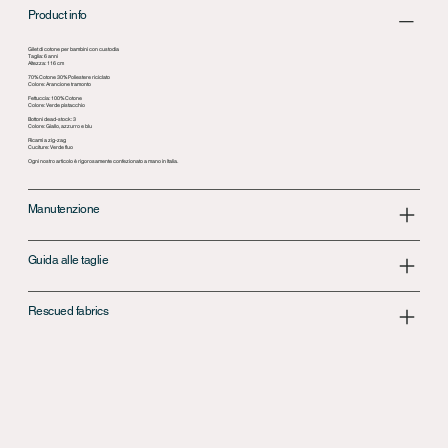
Product info
Gilet di cotone per bambini con custodia
Taglia: 6 anni
Altezza: 116 cm
70% Cotone 30% Poliestere riciclato
Colore: Arancione tramonto
Fettuccia: 100% Cotone
Colore: Verde pistacchio
Bottoni dead-stock: 3
Colore: Giallo, azzurro e blu
Ricami a zig-zag
Cuciture: Verde fluo
Ogni nostro articolo è rigorosamente confezionato a mano in Italia.
Manutenzione
Guida alle taglie
Rescued fabrics