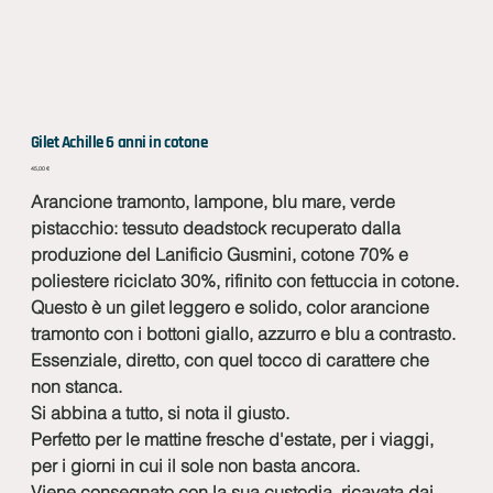
Gilet Achille 6 anni in cotone
Prezzo
45,00 €
Arancione tramonto, lampone, blu mare, verde
pistacchio: tessuto deadstock recuperato dalla
produzione del Lanificio Gusmini, cotone 70% e
poliestere riciclato 30%, rifinito con fettuccia in cotone.
Questo è un gilet leggero e solido, color arancione
tramonto con i bottoni giallo, azzurro e blu a contrasto.
Essenziale, diretto, con quel tocco di carattere che
non stanca.
Si abbina a tutto, si nota il giusto.
Perfetto per le mattine fresche d'estate, per i viaggi,
per i giorni in cui il sole non basta ancora.
Viene consegnato con la sua custodia, ricavata dai