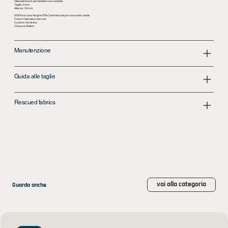
Gilet patchwork per bambini con custodia
Taglia: 4 anni
Altezza: 104 cm
50% Pura Lana Vergine 50% Cashmere da pre-consumer waste
Colore: Naturale e marrone
Cuciture: Verde fluo
Chiusura: Bottoni
Manutenzione
Guida alle taglie
Rescued fabrics
vai alla categoria
Guarda anche