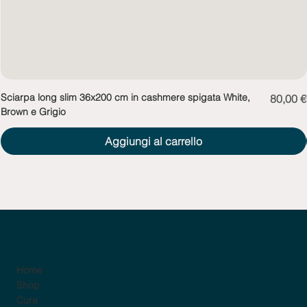
Sciarpa long slim 36x200 cm in cashmere spigata White,
Prezzo
80,00 €
Brown e Grigio
Aggiungi al carrello
sito
Home
Shop
Cura