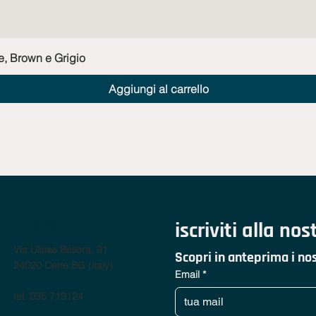
Vista rapida
e, Brown e Grigio
Aggiungi al carrello
contatti
iscriviti alla no
Via Ulisse Bellora, 91
Scopri in anteprima i nos
24020 Cene BG (italy)
Email
*
tel. 035 719124