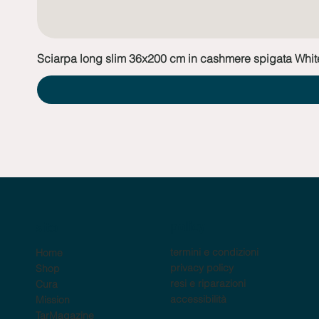
Sciarpa long slim 36x200 cm in cashmere spigata Whit
policy
sito
termini e condizioni
Home
privacy policy
Shop
resi e riparazioni
Cura
accessibilità
Mission
TarMagazine