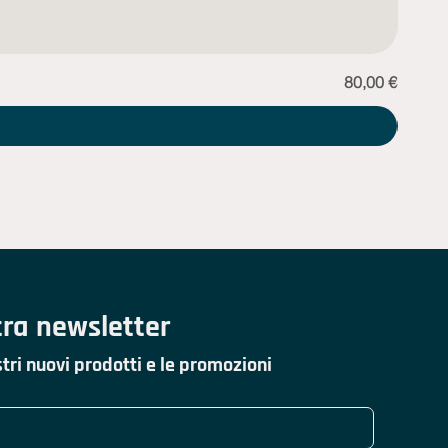
Prezzo
80,00 €
Sciarp
stra newsletter
tri nuovi prodotti e le promozioni