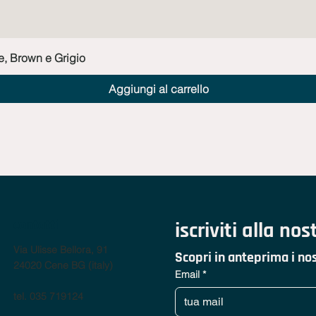
Vista rapida
e, Brown e Grigio
Aggiungi al carrello
contatti
iscriviti alla no
Via Ulisse Bellora, 91
Scopri in anteprima i nos
24020 Cene BG (italy)
Email
*
tel. 035 719124