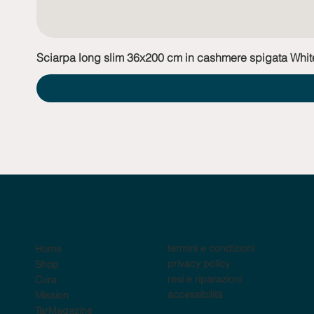
Sciarpa long slim 36x200 cm in cashmere spigata Whit
policy
sito
termini e condizioni
Home
privacy policy
Shop
resi e riparazioni
Cura
accessibilità
Mission
TarMagazine