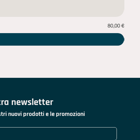
Prezzo
80,00 €
Sciarp
stra newsletter
tri nuovi prodotti e le promozioni