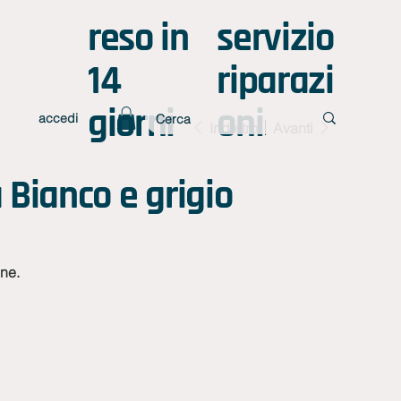
reso in
servizio
14
riparazi
giorni
oni
accedi
Indietro
Avanti
a Bianco e grigio
ine.