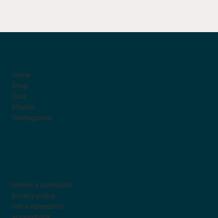
sito
Home
Shop
Cura
Mission
TarMagazine
policy
termini e condizioni
privacy policy
resi e riparazioni
accessibilità