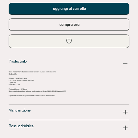
aggiungi al carrello
compra ora
Product info
Sfere in cashmere da abbracciare, lanciare o usare come cuscino.
Sfoderabile
Esterno: 100% Cashmere
Colore: Ultraviolet e brown naturale
Taglia: Slim
Diametro: 15 cm
Fodera interna: 100% Lino
Riempimento: Imbottitura poliestere siliconato certificato OEKO-TEX® Standard 100
Ogni nostro articolo è rigorosamente confezionato a mano in Italia.
Manutenzione
Rescued fabrics