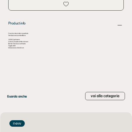
Product info
Cuscino decorativo quadrato
Venduto senza imbottitura
100% Cashmere
Colore: Double white e brown
Bordo: Fascia a contrasto
Taglia: Slim
Dimensione: 50x50 cm
vai alla categoria
Guarda anche
new