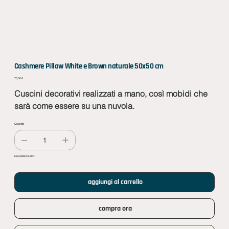
Cashmere Pillow White e Brown naturale 50x50 cm
Prezzo
70,00 €
Cuscini decorativi realizzati a mano, così mobidi che
sarà come essere su una nuvola.
Quantità
Ne restano solo: 1
aggiungi al carrello
compra ora