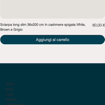
Sciarpa long slim 36x200 cm in cashmere spigata White,
Prezzo
80,00 €
Brown e Grigio
Aggiungi al carrello
sito
Home
Shop
Cura
Mission
TarMagazine