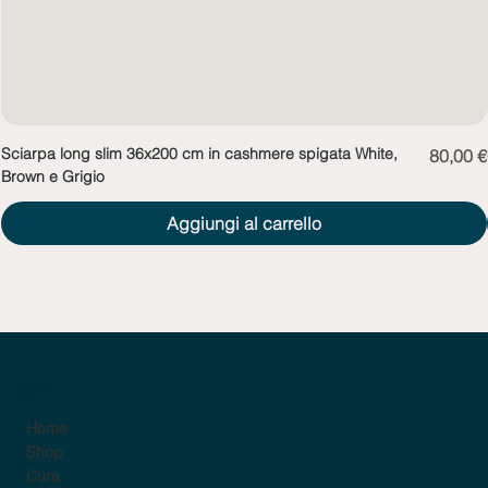
Sciarpa long slim 36x200 cm in cashmere spigata White,
Prezzo
80,00 €
Brown e Grigio
Aggiungi al carrello
sito
Home
Shop
Cura