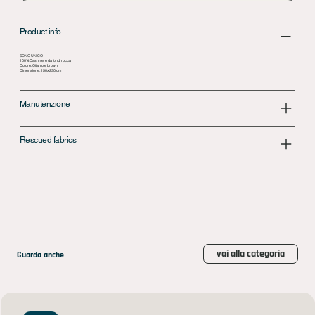
Product info
SONO UNICO
100% Cashmere da fondi rocca
Colore: Ottanio e brown
Dimensione: 150x230 cm
Manutenzione
Rescued fabrics
vai alla categoria
Guarda anche