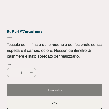
Big Plaid #17 in cashmere
Prezzo
480,00 €
Tessuto con il finale delle rocche e confezionato senza
rispettare il cambio colore. Nessun centimetro di
cashmere è stato sprecato per realizzarlo.
Quantità
Esaurito