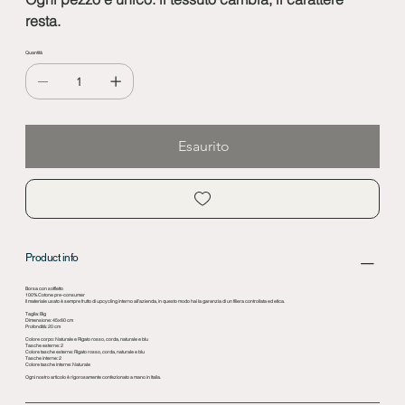
resta.
Quantità
Esaurito
Product info
Borsa con soffietto
100% Cotone pre-consumer
Il materiale usato è sempre frutto di upcycling interno all’azienda, in questo modo hai la garanzia di un filiera controllata ed etica.
Taglia: Big
Dimensione: 45x60 cm
Profondità: 20 cm
Colore corpo: Naturale e Rigato rosso, corda, naturale e blu
Tasche esterne: 2
Colore tasche esterne: Rigato rosso, corda, naturale e blu
Tasche interne: 2
Colore tasche interne: Naturale
Ogni nostro articolo è rigorosamente confezionato a mano in Italia.