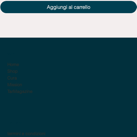
Aggiungi al carrello
sito
Home
Shop
Cura
Mission
TarMagazine
policy
termini e condizioni