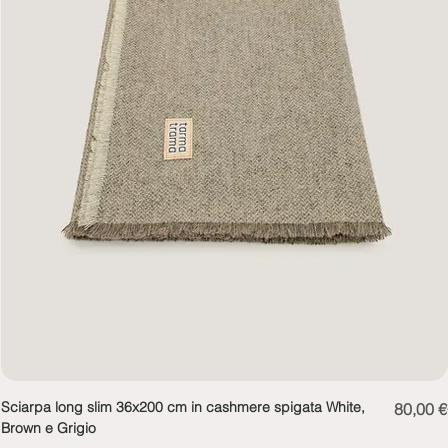
Sciarpa long slim 36x200 cm in cashmere spigata White,
Prezzo
80,00 €
Brown e Grigio