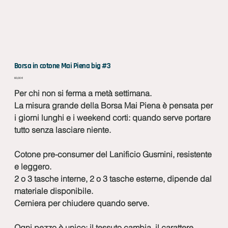
Borsa in cotone Mai Piena big #3
Prezzo
60,00 €
Per chi non si ferma a metà settimana.
La misura grande della Borsa Mai Piena è pensata per
i giorni lunghi e i weekend corti: quando serve portare
tutto senza lasciare niente.
Cotone pre-consumer del Lanificio Gusmini, resistente
e leggero.
2 o 3 tasche interne, 2 o 3 tasche esterne, dipende dal
materiale disponibile.
Cerniera per chiudere quando serve.
Ogni pezzo è unico: il tessuto cambia, il carattere