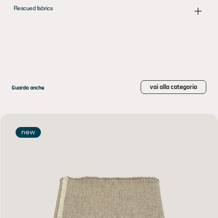
Rescued fabrics
vai alla categoria
Guarda anche
new