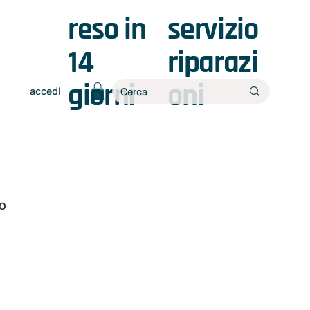
reso in
servizio
14
riparazi
giorni
oni
accedi
o 