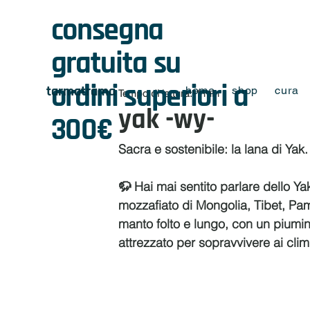
consegna
gratuita su
ordini superiori a
tarmatrama
home
shop
cura
Tempo di lettura: 1 min
yak -wy-
300€
Sacra e sostenibile: la lana di Yak.
🦬 Hai mai sentito parlare dello Ya
mozzafiato di Mongolia, Tibet, Pam
manto folto e lungo, con un piumin
attrezzato per sopravvivere ai climi