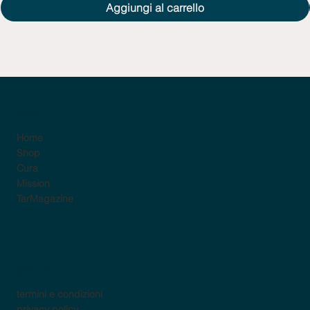
Aggiungi al carrello
sito
Home
Shop
Cura
Mission
TarMagazine
policy
termini e condizioni
privacy policy