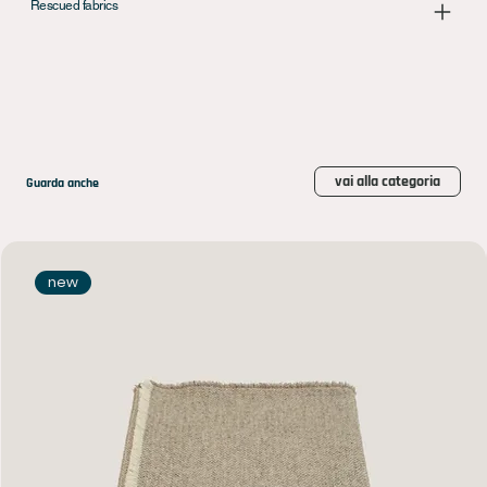
Rescued fabrics
vai alla categoria
Guarda anche
new