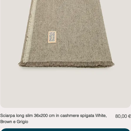
Sciarpa long slim 36x200 cm in cashmere spigata White,
Prezzo
80,00 €
Brown e Grigio