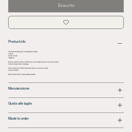
Esaurito
Product info
Panciotto double face reversibile per adulto
Unisex
Scollo: Tondo
Taglia: M
Esterno e tasche: Panno100% Pura Lana Vergine da pre-consumer waste
Colore: Grigio chiaro melange
Interno: Mussola 100% Cashmere da pre-consumer waste
Colore: Piombo
Bottoni dead-stock: Legno giallo pastello
Manutenzione
Guida alle taglie
Made to order