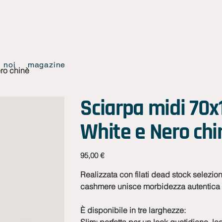
noi
magazine
ro chinè
Sciarpa midi 70
White e Nero chi
Prezzo
95,00 €
Realizzata con filati dead stock seleziona
cashmere unisce morbidezza autentica e
È disponibile in tre larghezze: