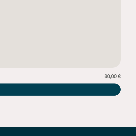
Prezzo
80,00 €
Sciarp