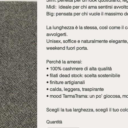
Slim:
perfetta per un look quotidiano, l
Midi:
ideale per chi ama sentirsi avvolto
Big:
pensata per chi vuole il massimo del
La lunghezza è la stessa, così come il 
avvolgerti.
Unisex, soffice e naturalmente elegante, s
weekend fuori porta.
Perché la amerai:
• 100% cashmere di alta qualità
• filati dead stock: scelta sostenibile
• finiture artigianali
• calda, leggera, traspirante
• mood TarmaTrama: un po’ giocosa, mol
Scegli la tua larghezza, scegli il tuo co
Quantità