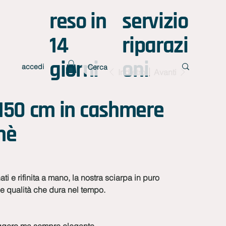
reso in
servizio
14
riparazi
giorni
oni
accedi
Indietro
Avanti
x150 cm in cashmere
nè
ti e rifinita a mano, la nostra sciarpa in puro
 qualità che dura nel tempo.