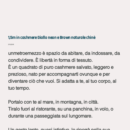
1,5m in cashmere Giallo neon e Brown naturale chinè
Prezzo
210,00 €
unmetroemezzo è spazio da abitare, da indossare, da
condividere. È libertà in forma di tessuto.
È un quadrato di puro cashmere salvato, leggero e
prezioso, nato per accompagnarti ovunque e per
diventare ciò che vuoi. Si adatta a te, al tuo corpo, al
tuo tempo.
Portalo con te al mare, in montagna, in città.
Tiralo fuori al ristorante, su una panchina, in volo, o
durante una passeggiata sul lungomare.
Un gesto lento, quasi istintivo, lo riporrà nella sua