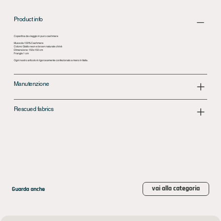
Product info
Copertina da viaggio in puro cashmere
Mussola 100% Cashmere
Colore: Giallo neon e brown naturale chinè
Dimensione: 150x150 cm
Frangia 1 cm
Ogni nostro articolo è rigorosamente confezionato a mano in Italia.
Manutenzione
Rescued fabrics
vai alla categoria
Guarda anche