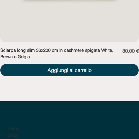
Sciarpa long slim 36x200 cm in cashmere spigata White,
Prezzo
80,00 €
Brown e Grigio
Aggiungi al carrello
sito
Home
Shop